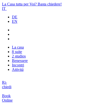
La Casa tutta per Voi? Basta chiedere!
IT
DE
EN
La casa
8 suite
2 studios
Benessere
Incontri
Attivitá
Ri-
chiedi
Book
Online