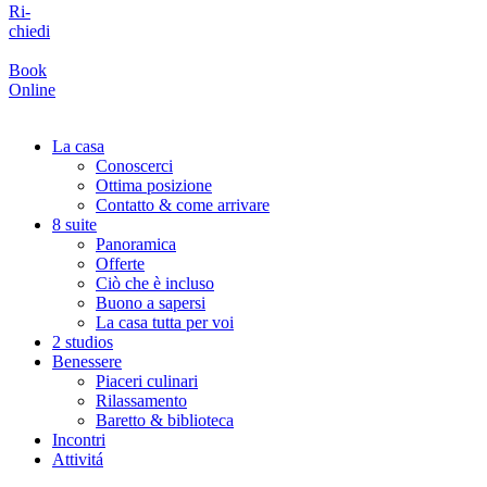
Ri-
chiedi
Book
Online
La casa
Conoscerci
Ottima posizione
Contatto & come arrivare
8 suite
Panoramica
Offerte
Ciò che è incluso
Buono a sapersi
La casa tutta per voi
2 studios
Benessere
Piaceri culinari
Rilassamento
Baretto & biblioteca
Incontri
Attivitá