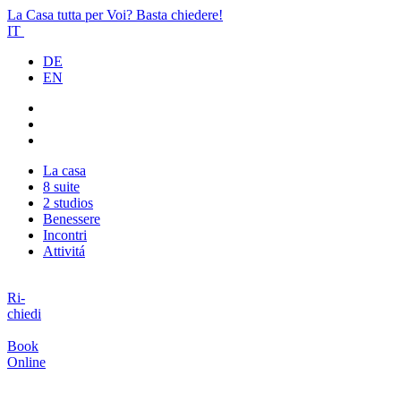
La Casa tutta per Voi? Basta chiedere!
IT
DE
EN
La casa
8 suite
2 studios
Benessere
Incontri
Attivitá
Ri-
chiedi
Book
Online