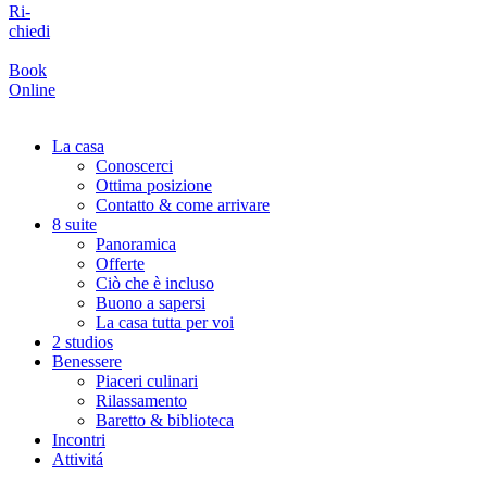
Ri-
chiedi
Book
Online
La casa
Conoscerci
Ottima posizione
Contatto & come arrivare
8 suite
Panoramica
Offerte
Ciò che è incluso
Buono a sapersi
La casa tutta per voi
2 studios
Benessere
Piaceri culinari
Rilassamento
Baretto & biblioteca
Incontri
Attivitá